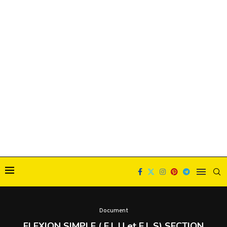
Document
FLEXION SIMPLE ( E.L.U et E.L.S) SECTION