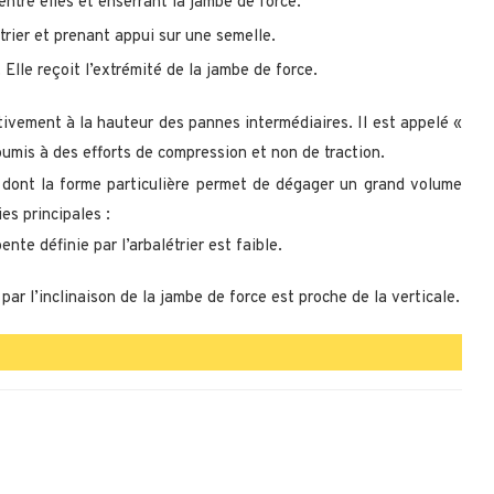
 entre elles et enserrant la jambe de force.
létrier et prenant appui sur une semelle.
 Elle reçoit l’extrémité de la jambe de force.
tivement à la hauteur des pannes intermédiaires. Il est appelé «
t soumis à des efforts de compression et non de traction.
́ dont la forme particulière permet de dégager un grand volume
es principales :
nte définie par l’arbalétrier est faible.
 par l’inclinaison de la jambe de force est proche de la verticale.