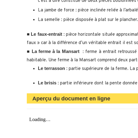
c’est à dire constitué de deux pièces boulonnées
La jambe de force : pièce inclinée reliée à l’arba
La semelle : pièce disposée à plat sur le plancher.
Le faux-entrait
■
: pièce horizontale située approxima
faux » car à la différence d’un véritable entrait il es
La ferme à la Mansart
■
: ferme à entrait retrousse
habitable. Une ferme à la Mansart comprend deux parti
Le
terrasson
: partie supérieure de la ferme. La pe
Le brisis
: partie inférieure dont la pente donnée
Aperçu du document en ligne