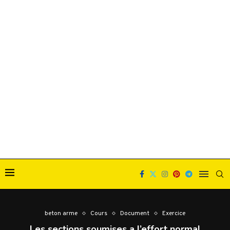
beton arme
Cours
Document
Exercice
Les sections soumises a l’effort normal