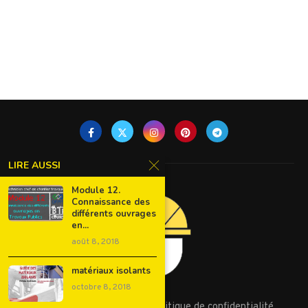
LIRE AUSSI
Module 12.
Connaissance des
différents ouvrages
en...
août 8, 2018
matériaux isolants
octobre 8, 2018
Conditions d’utilisation
Politique de confidentialité