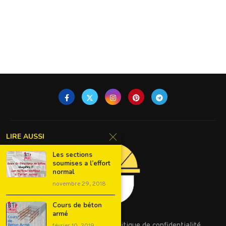
LIRE AUSSI
Les sections
soumises a l’effort
normal
novembre 29, 2018
Cours de béton
armé
Conditions d’utilisation
Politique de confidentialité