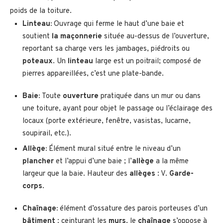
poids de la toiture.
Linteau:
Ouvrage qui ferme le haut d’une baie et
soutient
la maçonnerie
située au-dessus de l’ouverture,
reportant sa charge vers les jambages, piédroits ou
poteaux
. Un
linteau
large est un poitrail; composé de
pierres appareillées, c’est une plate-bande.
Baie:
Toute
ouverture
pratiquée dans un mur ou dans
une toiture, ayant pour objet le passage ou l’éclairage des
locaux (porte extérieure, fenêtre, vasistas, lucarne,
soupirail, etc.).
Allège:
Élément mural situé entre le niveau d’un
plancher
et l’appui d’une baie ; l’
allège
a la même
largeur que la baie. Hauteur des
allèges
: V.
Garde-
corps
.
Chaînage:
élément d’ossature des parois porteuses d’un
bâtiment
: ceinturant les
murs
, le
chaînage
s’oppose à