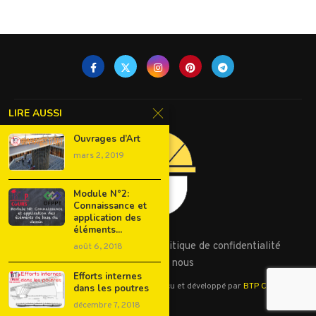
LIRE AUSSI
Ouvrages d’Art
mars 2, 2019
Module N°2:
Connaissance et
application des
éléments...
Conditions d’utilisation
Politique de confidentialité
août 6, 2018
Contactez nous
Efforts internes
©2023 - Tous droits réservés. Conçu et développé par
BTP Cours
dans les poutres
décembre 7, 2018