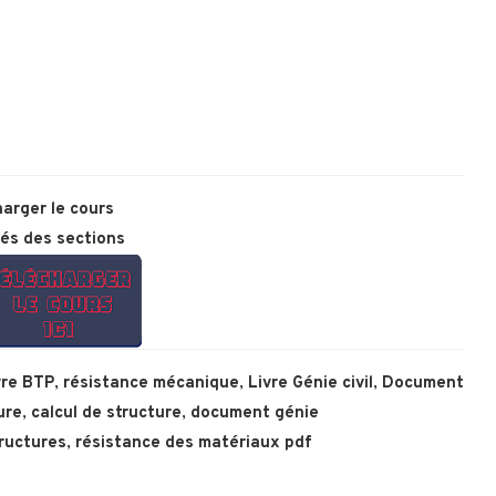
arger le cours
tés des sections
vre BTP
,
résistance mécanique
,
Livre Génie civil
,
Document
ure
,
calcul de structure
,
document génie
tructures
,
résistance des matériaux pdf