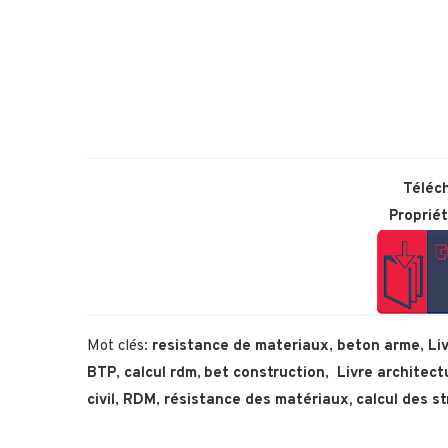
Téléch
Proprié
Mot clés:
resistance de materiaux
,
beton arme
,
Li
BTP
,
calcul rdm
,
bet construction
,
Livre architect
civil
,
RDM
,
résistance des matériaux,
calcul des s