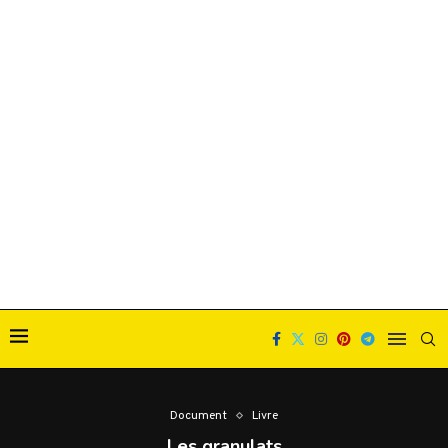
Document
Livre
Les granulats