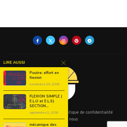
LIRE AUSSI
Poutre: effort en
flexion
novembre 29, 2018
FLEXION SIMPLE (
E.L.U et E.L.S)
SECTION...
Conditions d’utilisation
Politique de confidentialité
septembre 2, 2018
Contactez nous
mécanique des