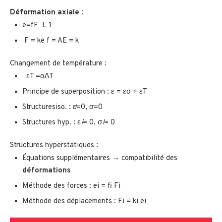
Déformation axiale
:
e=fF L 1
F = ke f = AE = k
Changement de température :
εT =α∆T
Principe de superposition : ε = εσ + εT
Structuresiso. : ε̸=0, σ=0
Structures hyp. : ε ̸= 0, σ ̸= 0
Structures hyperstatiques :
Équations supplémentaires → compatibilité des
déformations
Méthode des forces : ei = fi Fi
Méthode des déplacements : Fi = ki ei