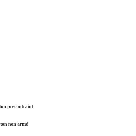
́ton précontraint
éton non armé