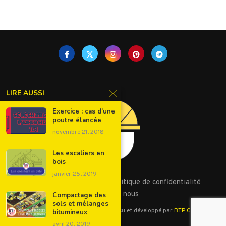
LIRE AUSSI
Exercice : cas d’une
poutre élancée
novembre 21, 2018
Les escaliers en
bois
janvier 25, 2019
Conditions d’utilisation
Politique de confidentialité
Contactez nous
Compactage des
sols et mélanges
©2023 - Tous droits réservés. Conçu et développé par
BTP Cours
bitumineux
avril 20, 2019