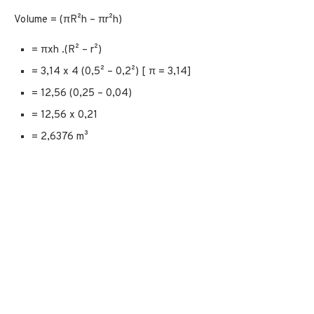
Volume = (πR²h – πr²h)
= πxh .(R² – r²)
= 3,14 x 4 (0,5² – 0,2²) [ π = 3,14]
= 12,56 (0,25 – 0,04)
= 12,56 x 0,21
= 2,6376 m³