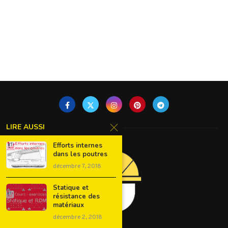
LIRE AUSSI
Efforts internes
dans les poutres
décembre 7, 2018
Statique et
résistance des
matériaux
décembre 2, 2018