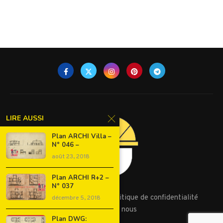
LIRE AUSSI
Plan ARCHI Villa –
N° 046 –
août 23, 2018
Plan ARCHI R+2 –
N° 037
Conditions d’utilisation
Politique de confidentialité
décembre 5, 2018
Contactez nous
Plan DWG: