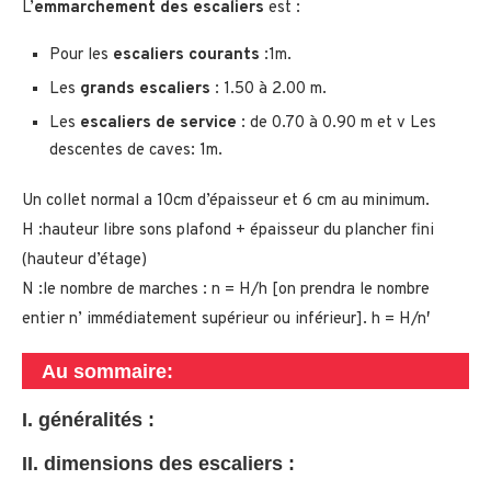
L’
emmarchement des escaliers
est :
Pour les
escaliers courants
:1m.
Les
grands escaliers
: 1.50 à 2.00 m.
Les
escaliers de service
: de 0.70 à 0.90 m et v Les
descentes de caves: 1m.
Un collet normal a 10cm d’épaisseur et 6 cm au minimum.
H :hauteur libre sons plafond + épaisseur du plancher fini
(hauteur d’étage)
N :le nombre de marches : n = H/h [on prendra le nombre
entier n’ immédiatement supérieur ou inférieur]. h = H/n′
Au sommaire:
I. généralités :
II.
dimensions des escaliers
: