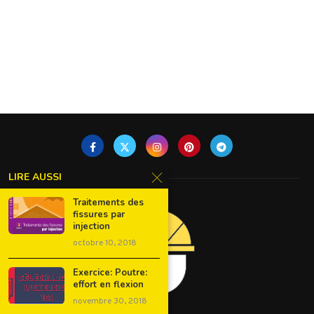
LIRE AUSSI
Traitements des
fissures par
injection
octobre 10, 2018
Exercice: Poutre:
effort en flexion
novembre 30, 2018