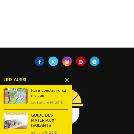
LIRE AUSSI
Faire construire sa
maison
septembre 19, 2018
GUIDE DES
MATÉRIAUX
ISOLANTS
octobre 5, 2018