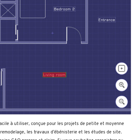
ile à utiliser, conçue pour les projets de petite et moyenne
 remodelage, les travaux d’ébénisterie et les études de site.