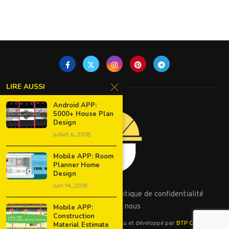
LIRE AUSSI
Android APP:
5000+ House Plan
Design
juillet 6, 2018
Mobile APP: Room
Planner Home
Design
juin 14, 2018
Conditions d’utilisation
Politique de confidentialité
Contactez nous
Mobile APP:
Construction
©2023 - Tous droits réservés. Conçu et développé par
BTP Cours
Material Estimate