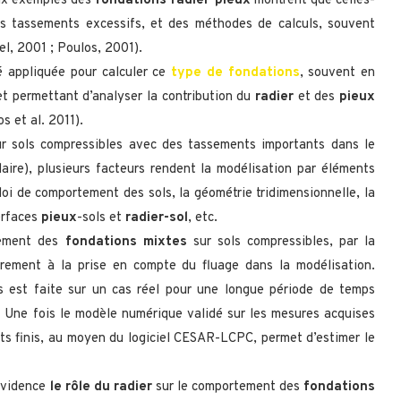
ux exemples des
fondations radier-pieux
montrent que celles-
des tassements excessifs, et des méthodes de calculs, souvent
el, 2001 ; Poulos, 2001).
té appliquée pour calculer ce
type de fondations
, souvent en
t permettant d’analyser la contribution du
radier
et des
pieux
s et al. 2011).
r sols compressibles avec des tassements importants dans le
aire), plusieurs facteurs rendent la modélisation par éléments
loi de comportement des sols, la géométrie tridimensionnelle, la
erfaces
pieux
-sols et
radier-sol
, etc.
tement des
fondations mixtes
sur sols compressibles, par la
ièrement à la prise en compte du fluage dans la modélisation.
s est faite sur un cas réel pour une longue période de temps
. Une fois le modèle numérique validé sur les mesures acquises
nts finis, au moyen du logiciel CESAR-LCPC, permet d’estimer le
 évidence
le rôle du radier
sur le comportement des
fondations