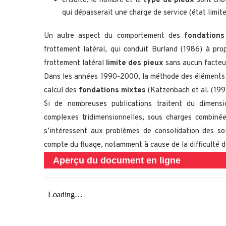
ensuite, le nombre et le
type de pieux
sont choi
qui dépasserait une charge de service (état limite
Un autre aspect du comportement des
fondations
frottement latéral, qui conduit Burland (1986) à pro
frottement latéral
limite des pieux
sans aucun facteur
Dans les années 1990-2000, la méthode des éléments fi
calcul des
fondations mixtes
(Katzenbach et al. (1994
Si de nombreuses publications traitent du dimen
complexes tridimensionnelles, sous charges combinée
s’intéressent aux problèmes de consolidation des so
compte du fluage, notamment à cause de la difficulté 
Aperçu du document en ligne