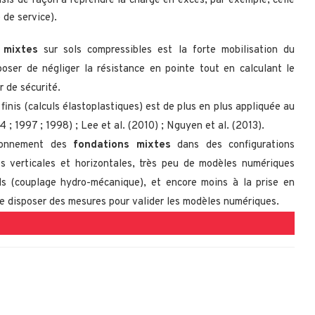
sis de façon à reprendre la charge en excès, par exemple, celle
 de service).
 mixtes
sur sols compressibles est la forte mobilisation du
poser de négliger la résistance en pointe tout en calculant le
 de sécurité.
nis (calculs élastoplastiques) est de plus en plus appliquée au
 ; 1997 ; 1998) ; Lee et al. (2010) ; Nguyen et al. (2013).
sionnement des
fondations mixtes
dans des configurations
s verticales et horizontales, très peu de modèles numériques
ls (couplage hydro-mécanique), et encore moins à la prise en
de disposer des mesures pour valider les modèles numériques.