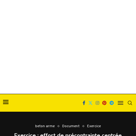
beton arme
Document
Exercice
Exercice : effort de précontrainte centrée