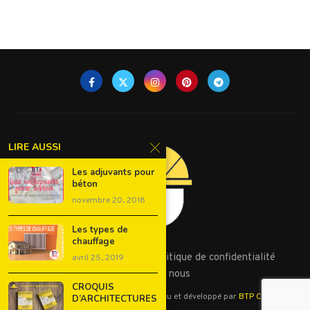
LIRE AUSSI
Les adjuvants pour
béton
novembre 20, 2018
Les types de
chauffage
Conditions d’utilisation
Politique de confidentialité
avril 25, 2019
Contactez nous
CROQUIS
©2023 - Tous droits réservés. Conçu et développé par
BTP Cours
D’ARCHITECTURES