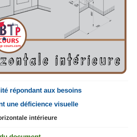
lité répondant aux besoins
t une déficience visuelle
orizontale intérieure
t du document