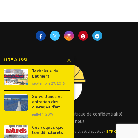
LIRE AUSSI
Technique du
Bâtiment
septembre 27, 2018
Surveillance et
entretien des
ouvrages d’art
Conditions d’utilisation
Politique de confidentialité
juillet 1, 2019
Contactez nous
Ces risques que
©2023 - Tous droits réservés. Conçu et développé par
BTP Cours
l’on dit naturels