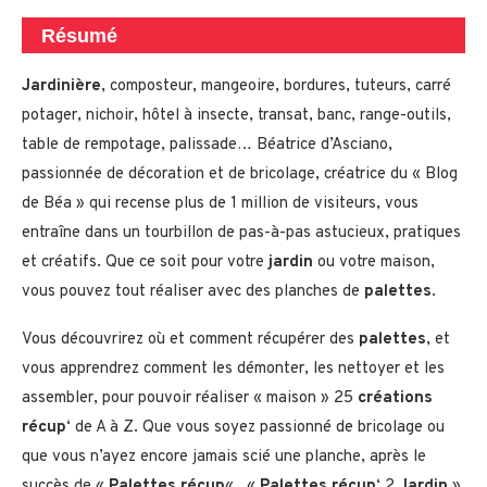
Résumé
Jardinière
, composteur, mangeoire, bordures, tuteurs, carré
potager, nichoir, hôtel à insecte, transat, banc, range-outils,
table de rempotage, palissade… Béatrice d’Asciano,
passionnée de décoration et de bricolage, créatrice du « Blog
de Béa » qui recense plus de 1 million de visiteurs, vous
entraîne dans un tourbillon de pas-à-pas astucieux, pratiques
et créatifs. Que ce soit pour votre
jardin
ou votre maison,
vous pouvez tout réaliser avec des planches de
palettes
.
Vous découvrirez où et comment récupérer des
palettes
, et
vous apprendrez comment les démonter, les nettoyer et les
assembler, pour pouvoir réaliser « maison » 25
créations
récup
‘ de A à Z. Que vous soyez passionné de bricolage ou
que vous n’ayez encore jamais scié une planche, après le
succès de «
Palettes récup
« , «
Palettes récup
‘ 2
Jardin
»