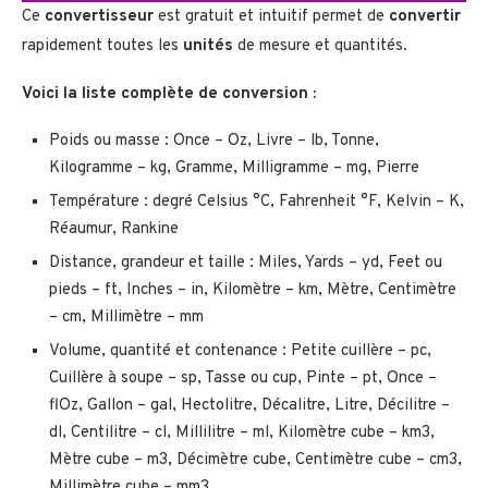
Ce
convertisseur
est gratuit et intuitif permet de
convertir
rapidement toutes les
unités
de mesure et quantités.
Voici la liste complète de conversion :
Poids ou masse : Once – Oz, Livre – lb, Tonne,
Kilogramme – kg, Gramme, Milligramme – mg, Pierre
Température : degré Celsius °C, Fahrenheit °F, Kelvin – K,
Réaumur, Rankine
Distance, grandeur et taille : Miles, Yards – yd, Feet ou
pieds – ft, Inches – in, Kilomètre – km, Mètre, Centimètre
– cm, Millimètre – mm
Volume, quantité et contenance : Petite cuillère – pc,
Cuillère à soupe – sp, Tasse ou cup, Pinte – pt, Once –
flOz, Gallon – gal, Hectolitre, Décalitre, Litre, Décilitre –
dl, Centilitre – cl, Millilitre – ml, Kilomètre cube – km3,
Mètre cube – m3, Décimètre cube, Centimètre cube – cm3,
Millimètre cube – mm3