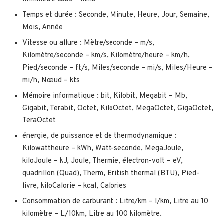
Temps et durée : Seconde, Minute, Heure, Jour, Semaine,
Mois, Année
Vitesse ou allure : Mètre/seconde – m/s,
Kilomètre/seconde – km/s, Kilomètre/heure – km/h,
Pied/seconde – ft/s, Miles/seconde – mi/s, Miles/Heure –
mi/h, Nœud – kts
Mémoire informatique : bit, Kilobit, Megabit – Mb,
Gigabit, Terabit, Octet, KiloOctet, MegaOctet, GigaOctet,
TeraOctet
énergie, de puissance et de thermodynamique :
Kilowattheure – kWh, Watt-seconde, MegaJoule,
kiloJoule – kJ, Joule, Thermie, électron-volt – eV,
quadrillon (Quad), Therm, British thermal (BTU), Pied-
livre, kiloCalorie – kcal, Calories
Consommation de carburant : Litre/km – l/km, Litre au 10
kilomètre – L/10km, Litre au 100 kilomètre.