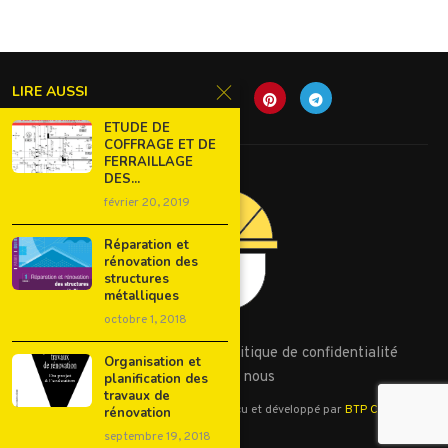
LIRE AUSSI
ETUDE DE
COFFRAGE ET DE
FERRAILLAGE
DES...
février 20, 2019
Réparation et
rénovation des
structures
métalliques
octobre 1, 2018
Conditions d’utilisation
Politique de confidentialité
Organisation et
Contactez nous
planification des
travaux de
©2023 - Tous droits réservés. Conçu et développé par
BTP Cours
rénovation
septembre 19, 2018