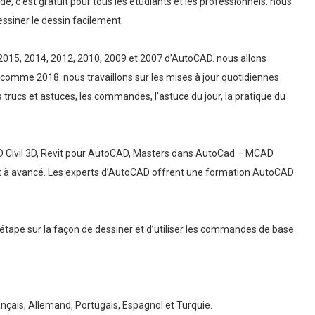
de, c’est gratuit pour tous les étudiants et les professionnels. nous
essiner le dessin facilement.
, 2015, 2014, 2012, 2010, 2009 et 2007 d’AutoCAD. nous allons
 comme 2018. nous travaillons sur les mises à jour quotidiennes
trucs et astuces, les commandes, l’astuce du jour, la pratique du
D Civil 3D, Revit pour AutoCAD, Masters dans AutoCad – MCAD
nt à avancé. Les experts d’AutoCAD offrent une formation AutoCAD
r étape sur la façon de dessiner et d’utiliser les commandes de base
çais, Allemand, Portugais, Espagnol et Turquie.